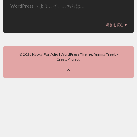
WordPress へようこそ。こちらは…
続きを読む
© 2026 Kyoka_Portfolio
|
WordPress Theme:
Annina Free
by
CrestaProject.