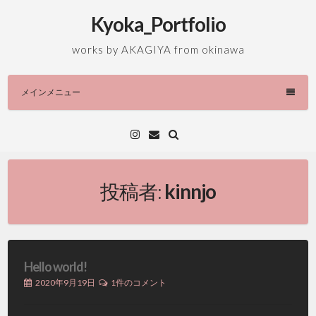
コ
Kyoka_Portfolio
ン
テ
works by AKAGIYA from okinawa
ン
ツ
メインメニュー
へ
ス
キ
Instagram
メ
ー
ッ
ル
プ
ア
ド
投稿者:
kinnjo
レ
ス
Hello world!
2020年9月19日
1件のコメント